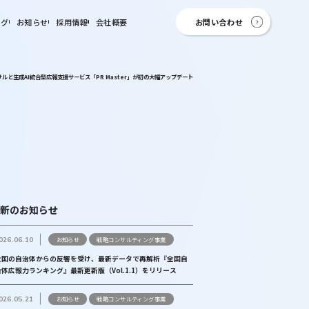
ログ
お知らせ
採用情報
会社概要
お問い合わせ
ルと生成AI統合型広報支援サービス「PR Master」が初の大幅アップデート
新のお知らせ
026.06.10
お知らせ
戦略コンサルティング事業
全国の自治体からの反響を受け、最新データで再解析『全国自
治体広報力ランキング』最新更新版（Vol.1.1）をリリース
026.05.21
お知らせ
戦略コンサルティング事業