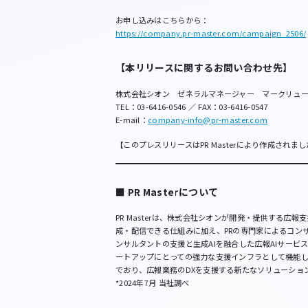
お申し込みはこちらから：
https://company.pr-master.com/campaign_2506/
【本リリースに関するお問い合わせ先】
株式会社シオン ゼネラルマネージャー マークリュ
TEL：03-6416-0546 ／ FAX：03-6416-0547
E-mail：
company-info@pr-master.com
【このプレスリリースはPR Masterにより作成されま
■ PR Masterについて
PR Masterは、株式会社シオンが開発・提供する広
成・配信できる仕組みに加え、PRの専門家によるコン
ンサルタントの支援と生成AIを融合した広報AIサービスは
ートアップにとっての強力な支援インフラとして機能
でおり、広報業務のDXを支援する新たなソリューショ
*2024年7月 当社調べ