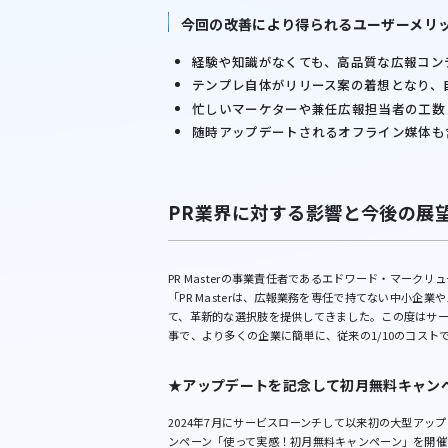
今回の改善により得られるユーザーメリ
経験や知識がなくても、高品質な広報コン
テンプレ自体がリリース案の着想となり、
忙しいマーケターや兼任広報担当者の工数
随時アップデートされるオフライン媒体も
PR業界に対する影響と今後の展
PR Masterの事業責任者であるエドワード・マーク
「PR Masterは、広報業務を専任で持てない中小企
て、革新的な選択肢を提供してきました。この度はサ
事で、より多くの企業に簡単に、従来の1/10のコスト
★アップデートを記念して初月無料キャン
2024年7月にサービスローンチして以来初の大型アップ
ンペーン「使って実感！初月無料キャンペーン」を開催