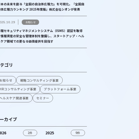
日本の未来を創る「全国の自治体広報力」を可視化。『全国自
治体広報力ランキング 2025年度版』株式会社シオンが発表
025.10.29
お知らせ
情報セキュリティマネジメントシステム（ISMS）認証を取得
│情報資産の安全な管理体制を整備し、スタートアップ・ヘル
スケア領域での更なる価値提供を目指す
テゴリ
お知らせ
戦略コンサルティング事業
HRコンサルティング事業
プラットフォーム事業
ヘルスケア関連事業
セミナー
ーカイブ
026
2025
2件
9件