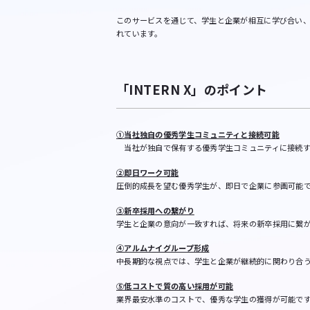
​​このサービスを通じて、学生と企業が相互に学び合
れています。
「INTERN X」のポイント
①当社独自の優秀学生コミュニティと接続可能
当社が独自で保有する優秀学生コミュニティに接続す
②即日ワーク可能
圧倒的成長を望む優秀学生が、即日で企業に参画可能
③新卒採用への繋がり
学生と企業の意向が一致すれば、将来の新卒採用に繋
④アルムナイグループ形成
中長期的な視点では、学生と企業が継続的に関わり合
⑤低コストで質の高い採用が可能
業界最安水準のコストで、優秀な学生の獲得が可能で