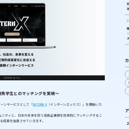
2
カ
優秀学生とのマッチングを実現～
ターンサービスとして「
INTERN X
（インターンエックス）」を開始いた
ア
コニュニティと、日本の未来を担う成長企業様を効率的にマッチングするこ
なる成長を加速させていきます。
2