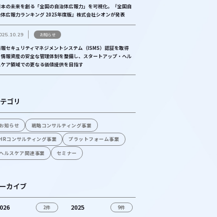
日本の未来を創る「全国の自治体広報力」を可視化。『全国自
治体広報力ランキング 2025年度版』株式会社シオンが発表
025.10.29
お知らせ
情報セキュリティマネジメントシステム（ISMS）認証を取得
│情報資産の安全な管理体制を整備し、スタートアップ・ヘル
スケア領域での更なる価値提供を目指す
テゴリ
お知らせ
戦略コンサルティング事業
HRコンサルティング事業
プラットフォーム事業
ヘルスケア関連事業
セミナー
ーカイブ
026
2025
2件
9件