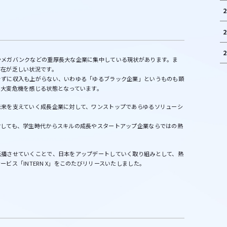
2
2
2
やメガバンクなどの重厚長大な企業に集中している現状があります。ま
存在が乏しい状況です。
きずに収入も上がらない、いわゆる「ゆるブラック企業」というものも顕
は大変危機を感じる状態となっています。
未来を支えていく成長企業に対して、ワンストップであらゆるソリューシ
対しても、学生時代からスキルの成長やスタートアップ企業ならではの熱
伝播させていくことで、日本をアップデートしていく取り組みとして、熱
ビス「INTERN X」をこのたびリリースいたしました。