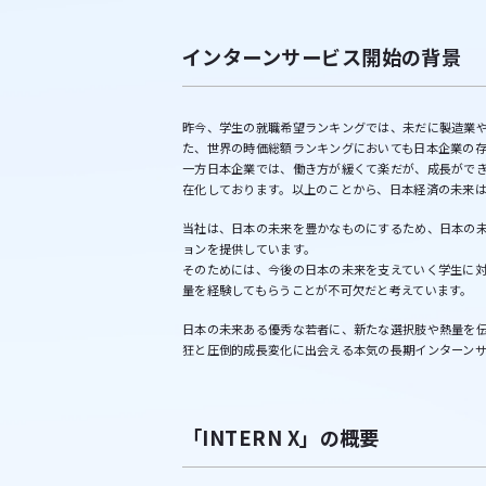
インターンサービス開始の背景
昨今、学生の就職希望ランキングでは、未だに製造業
た、世界の時価総額ランキングにおいても日本企業の
一方日本企業では、働き方が緩くて楽だが、成長がで
在化しております。以上のことから、日本経済の未来
当社は、日本の未来を豊かなものにするため、日本の
ョンを提供しています。
そのためには、今後の日本の未来を支えていく学生に
量を経験してもらうことが不可欠だと考えています。
日本の未来ある優秀な若者に、新たな選択肢や熱量を
狂と圧倒的成長変化に出会える本気の長期インターンサー
「INTERN X」の概要