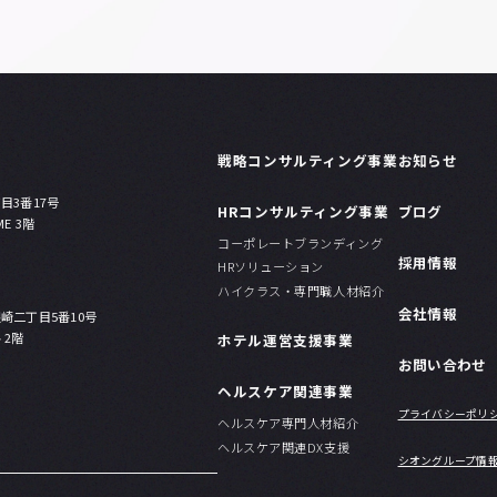
戦略コンサルティング事業
お知らせ
目3番17号
HRコンサルティング事業
ブログ
ME 3階
コーポレートブランディング
採用情報
HRソリューション
ハイクラス・専門職人材紹介
会社情報
崎二丁目5番10号
 2階
ホテル運営支援事業
お問い合わせ
ヘルスケア関連事業
プライバシーポリ
ヘルスケア専門人材紹介
ヘルスケア関連DX支援
シオングループ情