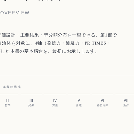
 OVERVIEW
評価設計・主要結果・型分類分布を一望できる、第1部で
自治体を対象に、4軸（発信力・波及力・PR TIMES・
構築した本書の基本構造を、最初にお示しします。
 — 本書の構成
II
III
IV
V
VI
VII
哲学
結果
方法
倫理
各自治体
謝辞