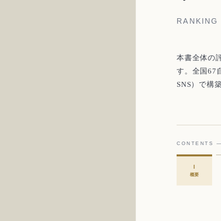
RANKING
本書全体の
す。全国67
SNS）で
CONTENTS
I
概要