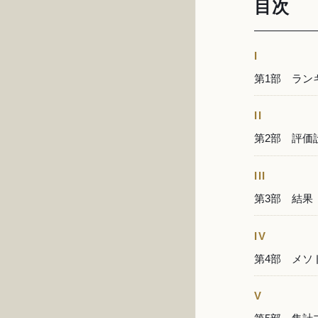
目次
I
第1部 ラン
II
第2部 評価
III
第3部 結果
IV
第4部 メソ
V